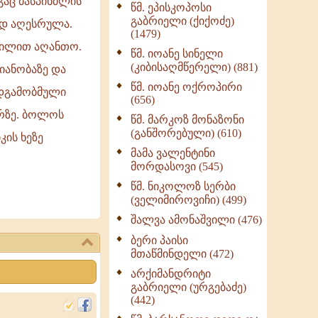
გაც მასპინძლის
წმ. ეპისკოპოსი
ნაწილი II (369)
გაბრიელი (ქიქოძე)
ად აღესრულა.
ღმერთი და ადამიანები
(1479)
(287)
ვილით აღანთო.
წმ. იოანე სინელი
ბერის დიადემა (278)
(კიბისაღმწერელი) (881)
იანობაზე და
მონაზვნური
წმ. იოანე ოქროპირი
ოდგამობმული
გამოცდილების
(656)
გადმოცემა (273)
ირზე. ბოლოს
წმ. მარკოზ მონაზონი
ოთხი ასეული თავი
(განშორებული) (610)
კის ხეზე
სიყვარულის შესახებ
მამა ვალენტინი
(259)
მორდასოვი (545)
წმ. ნიკოლოზ სერბი
(ველიმიროვიჩი) (499)
შალვა ამონაშვილი (476)
ბერი პაისი
მთაწმინდელი (472)
არქიმანდრიტი
გაბრიელი (ურგებაძე)
(442)