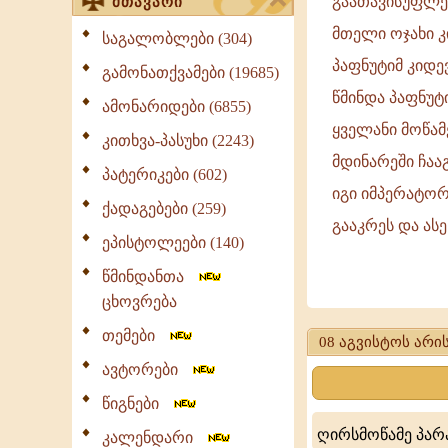
გაათავისუფლეს
მთავარი
მთელი ოჯახი კ
საგალობლები (304)
პაფნუტიმ კიდ
გამონათქვამები (19685)
წმინდა პაფნუტ
ამონარიდები (6855)
ყველანი მოწა
კითხვა-პასუხი (2243)
მდინარეში ჩაა
პატერიკები (602)
იგი იმპერატორ
ქადაგებები (259)
გააკრეს და ას
ეპისტოლეები (140)
წმინდანთა
ღირსმოწამე
ცხოვრება
პაფნუტი
თემები
08 აგვისტოს არის
მეგვიპტელი
ავტორები
და
წიგნები
მისთანა
ღირსმოწამე პარა
კალენდარი