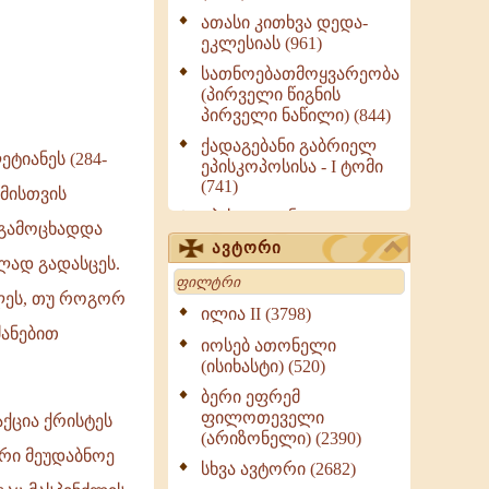
ათასი კითხვა დედა-
ეკლესიას (961)
სათნოებათმოყვარეობა
(პირველი წიგნის
პირველი ნაწილი) (844)
ქადაგებანი გაბრიელ
ტიანეს (284-
ეპისკოპოსისა - I ტომი
(741)
 მისთვის
ეპისტოლენი,
 გამოცხადდა
ქადაგებანი, სიტყვანი
ავტორი
(ნაწილი III) (723)
ლად გადასცეს.
Search
მოძღვრის ძალზე
ილეს, თუ როგორ
სასარგებლო რჩევები
ილია II (3798)
მრევლისათვის (545)
ძანებით
იოსებ ათონელი
Wisdomge (514)
(ისიხასტი) (520)
ქადაგებანი გაბრიელ
ბერი ეფრემ
ეპისკოპოსისა - II ტომი
ფილოთეველი
ქცია ქრისტეს
(370)
(არიზონელი) (2390)
არი მეუდაბნოე
სულიერი ცხოვრების
სხვა ავტორი (2682)
სახელმძღვანელო -