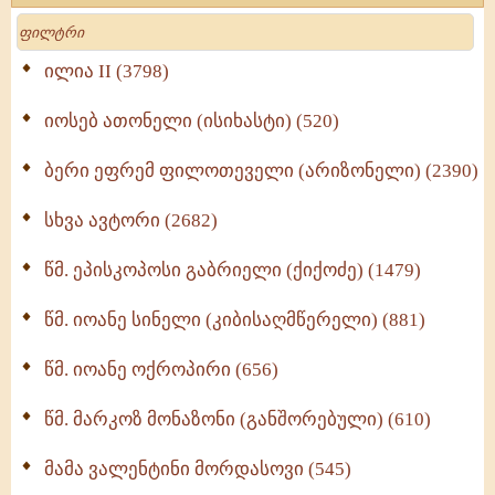
მოძღვრის ძალზე სასარგებლო რჩევები
Search
მრევლისათვის (545)
Wisdomge (514)
ილია II (3798)
იოსებ ათონელი (ისიხასტი) (520)
ქადაგებანი გაბრიელ ეპისკოპოსისა - II ტომი
(370)
ბერი ეფრემ ფილოთეველი (არიზონელი) (2390)
სულიერი ცხოვრების სახელმძღვანელო -
ნაწილი II (369)
სხვა ავტორი (2682)
ღმერთი და ადამიანები (287)
წმ. ეპისკოპოსი გაბრიელი (ქიქოძე) (1479)
ბერის დიადემა (278)
წმ. იოანე სინელი (კიბისაღმწერელი) (881)
მონაზვნური გამოცდილების გადმოცემა (273)
წმ. იოანე ოქროპირი (656)
ოთხი ასეული თავი სიყვარულის შესახებ (259)
წმ. მარკოზ მონაზონი (განშორებული) (610)
მამა ვალენტინი მორდასოვი (545)