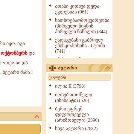
ათასი კითხვა დედა-
ეკლესიას (961)
სათნოებათმოყვარეობა
(პირველი წიგნის
პირველი ნაწილი) (844)
ქადაგებანი გაბრიელ
რი იყო. იგი
ეპისკოპოსისა - I ტომი
(741)
3 ოქტომბერს
და
ეპისტოლენი,
ეროთეოსი და
ქადაგებანი, სიტყვანი
ავტორი
(ნაწილი III) (723)
ნეტარი მამა I
Search
მოძღვრის ძალზე
სასარგებლო რჩევები
ილია II (3798)
მრევლისათვის (545)
იოსებ ათონელი
Wisdomge (514)
(ისიხასტი) (520)
ქადაგებანი გაბრიელ
ბერი ეფრემ
ეპისკოპოსისა - II ტომი
ფილოთეველი
(370)
(არიზონელი) (2390)
სულიერი ცხოვრების
სხვა ავტორი (2682)
სახელმძღვანელო -