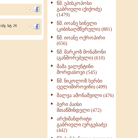
წმ. ეპისკოპოსი
ნაწილი II (369)
გაბრიელი (ქიქოძე)
ღმერთი და ადამიანები
(1479)
(287)
წმ. იოანე სინელი
(ძვ. სტ. 26
ბერის დიადემა (278)
(კიბისაღმწერელი) (881)
მონაზვნური
წმ. იოანე ოქროპირი
გამოცდილების
(656)
გადმოცემა (273)
წმ. მარკოზ მონაზონი
ოთხი ასეული თავი
(განშორებული) (610)
სიყვარულის შესახებ
მამა ვალენტინი
(259)
მორდასოვი (545)
წმ. ნიკოლოზ სერბი
(ველიმიროვიჩი) (499)
შალვა ამონაშვილი (476)
ბერი პაისი
მთაწმინდელი (472)
არქიმანდრიტი
გაბრიელი (ურგებაძე)
(442)