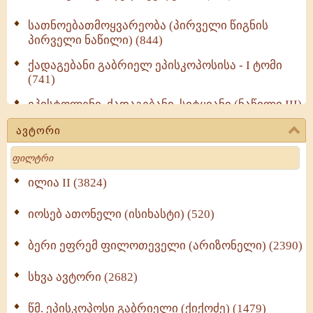
სათნოებათმოყვარეობა (პირველი წიგნის
პირველი ნაწილი) (844)
ქადაგებანი გაბრიელ ეპისკოპოსისა - I ტომი
(741)
ეპისტოლენი, ქადაგებანი, სიტყვანი (ნაწილი III)
(723)
ავტორი
მოძღვრის ძალზე სასარგებლო რჩევები
Search
მრევლისათვის (545)
Wisdomge (514)
ილია II (3824)
იოსებ ათონელი (ისიხასტი) (520)
ქადაგებანი გაბრიელ ეპისკოპოსისა - II ტომი
(370)
ბერი ეფრემ ფილოთეველი (არიზონელი) (2390)
სულიერი ცხოვრების სახელმძღვანელო -
ნაწილი II (369)
სხვა ავტორი (2682)
ღმერთი და ადამიანები (287)
წმ. ეპისკოპოსი გაბრიელი (ქიქოძე) (1479)