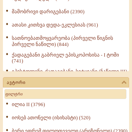
მამობრივი დარიგებანი (2390)
ათასი კითხვა დედა-ეკლესიას (961)
სათნოებათმოყვარეობა (პირველი წიგნის
პირველი ნაწილი) (844)
ქადაგებანი გაბრიელ ეპისკოპოსისა - I ტომი
(741)
ეპისტოლენი, ქადაგებანი, სიტყვანი (ნაწილი III)
(723)
ავტორი
მოძღვრის ძალზე სასარგებლო რჩევები
Search
მრევლისათვის (545)
Wisdomge (514)
ილია II (3796)
იოსებ ათონელი (ისიხასტი) (520)
ქადაგებანი გაბრიელ ეპისკოპოსისა - II ტომი
(370)
ბერი ეფრემ ფილოთეველი (არიზონელი) (2390)