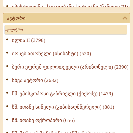
ეპისტოლენი, ქადაგებანი, სიტყვანი (ნაწილი III)
(723)
ავტორი
მოძღვრის ძალზე სასარგებლო რჩევები
Search
მრევლისათვის (545)
Wisdomge (514)
ილია II (3798)
იოსებ ათონელი (ისიხასტი) (520)
ქადაგებანი გაბრიელ ეპისკოპოსისა - II ტომი
(370)
ბერი ეფრემ ფილოთეველი (არიზონელი) (2390)
სულიერი ცხოვრების სახელმძღვანელო -
ნაწილი II (369)
სხვა ავტორი (2682)
ღმერთი და ადამიანები (287)
წმ. ეპისკოპოსი გაბრიელი (ქიქოძე) (1479)
ბერის დიადემა (278)
წმ. იოანე სინელი (კიბისაღმწერელი) (881)
მონაზვნური გამოცდილების გადმოცემა (273)
წმ. იოანე ოქროპირი (656)
ოთხი ასეული თავი სიყვარულის შესახებ (259)