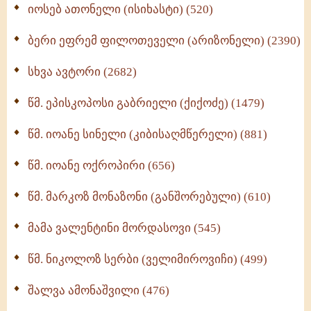
იოსებ ათონელი (ისიხასტი) (520)
ქადაგებანი გაბრიელ ეპისკოპოსისა - II ტომი
(370)
ბერი ეფრემ ფილოთეველი (არიზონელი) (2390)
სულიერი ცხოვრების სახელმძღვანელო -
ნაწილი II (369)
სხვა ავტორი (2682)
ღმერთი და ადამიანები (287)
წმ. ეპისკოპოსი გაბრიელი (ქიქოძე) (1479)
ბერის დიადემა (278)
წმ. იოანე სინელი (კიბისაღმწერელი) (881)
მონაზვნური გამოცდილების გადმოცემა (273)
წმ. იოანე ოქროპირი (656)
ოთხი ასეული თავი სიყვარულის შესახებ (259)
წმ. მარკოზ მონაზონი (განშორებული) (610)
მამა ვალენტინი მორდასოვი (545)
წმ. ნიკოლოზ სერბი (ველიმიროვიჩი) (499)
შალვა ამონაშვილი (476)