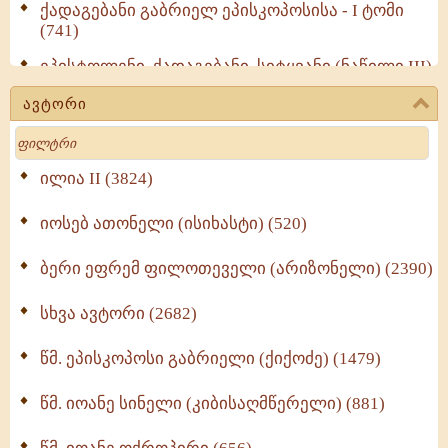
ქადაგებანი გაბრიელ ეპისკოპოსისა - I ტომი
(741)
ეპისტოლენი, ქადაგებანი, სიტყვანი (ნაწილი III)
(723)
ავტორი
მოძღვრის ძალზე სასარგებლო რჩევები
Search
მრევლისათვის (545)
Wisdomge (514)
ილია II (3824)
იოსებ ათონელი (ისიხასტი) (520)
ქადაგებანი გაბრიელ ეპისკოპოსისა - II ტომი
(370)
ბერი ეფრემ ფილოთეველი (არიზონელი) (2390)
სულიერი ცხოვრების სახელმძღვანელო -
ნაწილი II (369)
სხვა ავტორი (2682)
ღმერთი და ადამიანები (287)
წმ. ეპისკოპოსი გაბრიელი (ქიქოძე) (1479)
ბერის დიადემა (278)
წმ. იოანე სინელი (კიბისაღმწერელი) (881)
მონაზვნური გამოცდილების გადმოცემა (273)