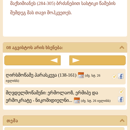
მაქსიმიანეს (284-305) ბრძანებით სასტიკი წამების
შემდეგ მას თავი მოჰკვეთეს.
წმიდა
მოწამე
08 აგვისტოს არის ხსენება:
დასი
დუნაისპირა
ქალაქ
ღირსმოწამე პარასკევა (138-161)
(ძვ. სტ. 26
დოროსპოლში
ივლისს)
დაიბადა.
მღვდელმოწამენი: ერმოლაოზ, ერმიპე და
ამ
ერმოკრატე - ნიკომიდიელნი...
(ძვ. სტ. 26 ივლისს)
დროს
II
თემა
საუკუნის
Search