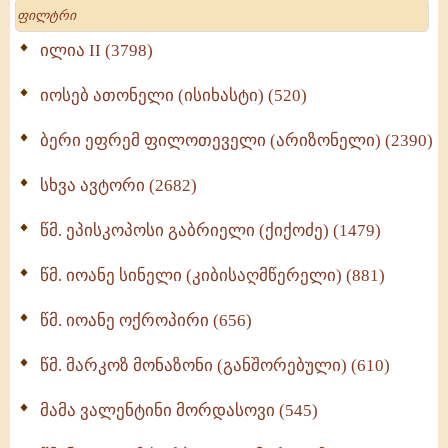
Search
მრევლისათვის (545)
Wisdomge (514)
ილია II (3798)
იოსებ ათონელი (ისიხასტი) (520)
ქადაგებანი გაბრიელ ეპისკოპოსისა - II ტომი
(370)
ბერი ეფრემ ფილოთეველი (არიზონელი) (2390)
სულიერი ცხოვრების სახელმძღვანელო -
ნაწილი II (369)
სხვა ავტორი (2682)
ღმერთი და ადამიანები (287)
წმ. ეპისკოპოსი გაბრიელი (ქიქოძე) (1479)
ბერის დიადემა (278)
წმ. იოანე სინელი (კიბისაღმწერელი) (881)
მონაზვნური გამოცდილების გადმოცემა (273)
წმ. იოანე ოქროპირი (656)
ოთხი ასეული თავი სიყვარულის შესახებ (259)
წმ. მარკოზ მონაზონი (განშორებული) (610)
მამა ვალენტინი მორდასოვი (545)