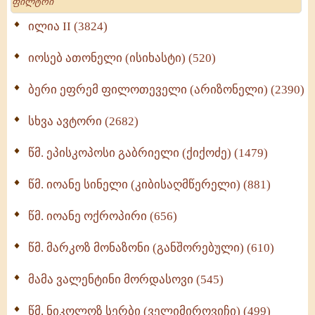
მრევლისათვის (545)
Wisdomge (514)
ილია II (3824)
იოსებ ათონელი (ისიხასტი) (520)
ქადაგებანი გაბრიელ ეპისკოპოსისა - II ტომი
(370)
ბერი ეფრემ ფილოთეველი (არიზონელი) (2390)
სულიერი ცხოვრების სახელმძღვანელო -
ნაწილი II (369)
სხვა ავტორი (2682)
ღმერთი და ადამიანები (287)
წმ. ეპისკოპოსი გაბრიელი (ქიქოძე) (1479)
ბერის დიადემა (278)
წმ. იოანე სინელი (კიბისაღმწერელი) (881)
მონაზვნური გამოცდილების გადმოცემა (273)
წმ. იოანე ოქროპირი (656)
ოთხი ასეული თავი სიყვარულის შესახებ (259)
წმ. მარკოზ მონაზონი (განშორებული) (610)
მამა ვალენტინი მორდასოვი (545)
წმ. ნიკოლოზ სერბი (ველიმიროვიჩი) (499)