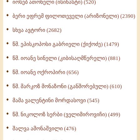
იოსებ ათონელი (ისიხასტი) (520)
ქადაგებანი გაბრიელ ეპისკოპოსისა - II ტომი
(370)
ბერი ეფრემ ფილოთეველი (არიზონელი) (2390)
სულიერი ცხოვრების სახელმძღვანელო -
ნაწილი II (369)
სხვა ავტორი (2682)
ღმერთი და ადამიანები (287)
წმ. ეპისკოპოსი გაბრიელი (ქიქოძე) (1479)
ბერის დიადემა (278)
წმ. იოანე სინელი (კიბისაღმწერელი) (881)
მონაზვნური გამოცდილების გადმოცემა (273)
წმ. იოანე ოქროპირი (656)
ოთხი ასეული თავი სიყვარულის შესახებ (259)
წმ. მარკოზ მონაზონი (განშორებული) (610)
მამა ვალენტინი მორდასოვი (545)
წმ. ნიკოლოზ სერბი (ველიმიროვიჩი) (499)
შალვა ამონაშვილი (476)