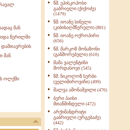
წმ. ეპისკოპოსი
ნაწილი II (369)
მრავალ
გაბრიელი (ქიქოძე)
ღმერთი და ადამიანები
(1479)
(287)
წმ. იოანე სინელი
ბერის დიადემა (278)
(კიბისაღმწერელი) (881)
სადაც მან
მონაზვნური
წმ. იოანე ოქროპირი
მიდა წერილში
გამოცდილების
(656)
გადმოცემა (273)
ს დამთავრების
წმ. მარკოზ მონაზონი
ოთხი ასეული თავი
(განშორებული) (610)
თ მან
სიყვარულის შესახებ
მამა ვალენტინი
(259)
მორდასოვი (545)
წმ. ნიკოლოზ სერბი
ის ოლქში
(ველიმიროვიჩი) (499)
შალვა ამონაშვილი (476)
ბერი პაისი
მთაწმინდელი (472)
არქიმანდრიტი
გაბრიელი (ურგებაძე)
(442)