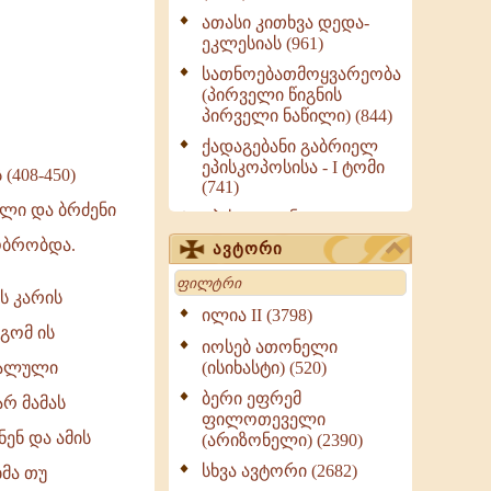
ათასი კითხვა დედა-
ეკლესიას (961)
სათნოებათმოყვარეობა
(პირველი წიგნის
პირველი ნაწილი) (844)
ქადაგებანი გაბრიელ
ეპისკოპოსისა - I ტომი
408-450)
(741)
ული და ბრძენი
ეპისტოლენი,
ქადაგებანი, სიტყვანი
ობრობდა.
ავტორი
(ნაწილი III) (723)
Search
მოძღვრის ძალზე
ს კარის
სასარგებლო რჩევები
ილია II (3798)
მრევლისათვის (545)
გომ ის
იოსებ ათონელი
Wisdomge (514)
ძალული
(ისიხასტი) (520)
ქადაგებანი გაბრიელ
ბერი ეფრემ
არ მამას
ეპისკოპოსისა - II ტომი
ფილოთეველი
(370)
ენ და ამის
(არიზონელი) (2390)
სულიერი ცხოვრების
სხვა ავტორი (2682)
მა თუ
სახელმძღვანელო -