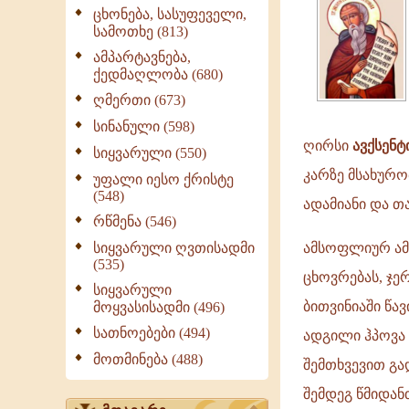
ცხონება, სასუფეველი,
იმპერატორი
სამოთხე (813)
თეოდოსი
ამპარტავნება,
უმცროსის
ქედმაღლობა (680)
(408-
ღმერთი (673)
450)
სინანული (598)
კარზე
ღირსი
ავქსენტ
სიყვარული (550)
მსახურობდა.
კარზე მსახურო
ის
უფალი იესო ქრისტე
(548)
ადამიანი და 
რწმენა (546)
სიყვარული ღვთისადმი
ამსოფლიურ ამა
(535)
ცხოვრებას, ჯე
სიყვარული
ბითვინიაში წ
მოყვასისადმი (496)
სათნოებები (494)
ადგილი ჰპოვა დ
მოთმინება (488)
შემთხვევით გა
შემდეგ წმიდან