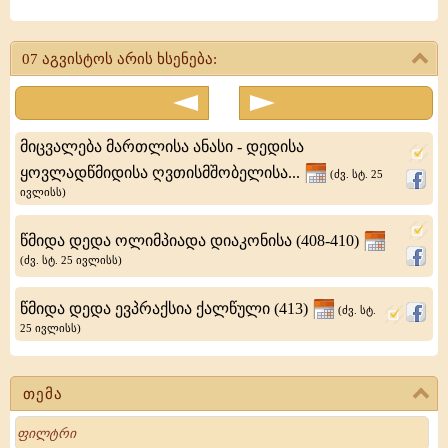
წმიდა
მოწამე
07 აგვისტოს არის ხსენება:
თეოდორე
ტირონი
პონტოს
მიცვალება მართლისა ანასი - დედისა
ამასიაში
ყოვლადწმიდისა ღვთისმშობელისა...
(ძვ. სტ. 25
ივლისს)
მდგარ
პოლკში
წმიდა დედა ოლიმპიადა დიაკონისა (408-410)
მსახურობდა.
(ძვ. სტ. 25 ივლისს)
იგი
წმიდა დედა ევპრაქსია ქალწული (413)
(ძვ. სტ.
ჯერ
25 ივლისს)
ისევ
ახალწვეული
თემა
მხედარი
Search