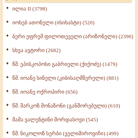
Wisdomge (514)
ილია II (3798)
იოსებ ათონელი (ისიხასტი) (520)
ქადაგებანი გაბრიელ ეპისკოპოსისა - II ტომი
(370)
ბერი ეფრემ ფილოთეველი (არიზონელი) (2390)
სულიერი ცხოვრების სახელმძღვანელო -
ნაწილი II (369)
სხვა ავტორი (2682)
ღმერთი და ადამიანები (287)
წმ. ეპისკოპოსი გაბრიელი (ქიქოძე) (1479)
ბერის დიადემა (278)
წმ. იოანე სინელი (კიბისაღმწერელი) (881)
მონაზვნური გამოცდილების გადმოცემა (273)
წმ. იოანე ოქროპირი (656)
ოთხი ასეული თავი სიყვარულის შესახებ (259)
წმ. მარკოზ მონაზონი (განშორებული) (610)
მამა ვალენტინი მორდასოვი (545)
წმ. ნიკოლოზ სერბი (ველიმიროვიჩი) (499)