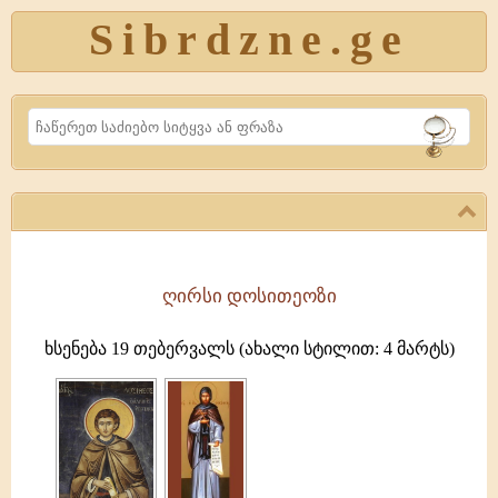
Sibrdzne.ge
Search
ღირსი დოსითეოზი
ღირსი
დოსითეოზი,
ხსენება 19 თებერვალს (ახალი სტილით: 4 მარტს)
წმიდა
ამბა
დოროთეს
(ხს.
5