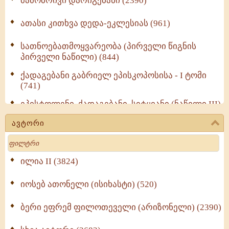
მამობრივი დარიგებანი (2390)
ათასი კითხვა დედა-ეკლესიას (961)
სათნოებათმოყვარეობა (პირველი წიგნის
პირველი ნაწილი) (844)
ქადაგებანი გაბრიელ ეპისკოპოსისა - I ტომი
(741)
ეპისტოლენი, ქადაგებანი, სიტყვანი (ნაწილი III)
(723)
ავტორი
მოძღვრის ძალზე სასარგებლო რჩევები
Search
მრევლისათვის (545)
Wisdomge (514)
ილია II (3824)
იოსებ ათონელი (ისიხასტი) (520)
ქადაგებანი გაბრიელ ეპისკოპოსისა - II ტომი
(370)
ბერი ეფრემ ფილოთეველი (არიზონელი) (2390)
სულიერი ცხოვრების სახელმძღვანელო -
ნაწილი II (369)