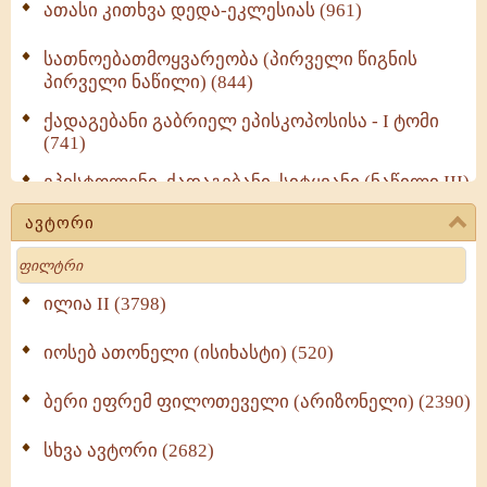
ათასი კითხვა დედა-ეკლესიას (961)
სათნოებათმოყვარეობა (პირველი წიგნის
პირველი ნაწილი) (844)
ქადაგებანი გაბრიელ ეპისკოპოსისა - I ტომი
(741)
ეპისტოლენი, ქადაგებანი, სიტყვანი (ნაწილი III)
(723)
ავტორი
მოძღვრის ძალზე სასარგებლო რჩევები
Search
მრევლისათვის (545)
Wisdomge (514)
ილია II (3798)
იოსებ ათონელი (ისიხასტი) (520)
ქადაგებანი გაბრიელ ეპისკოპოსისა - II ტომი
(370)
ბერი ეფრემ ფილოთეველი (არიზონელი) (2390)
სულიერი ცხოვრების სახელმძღვანელო -
ნაწილი II (369)
სხვა ავტორი (2682)
ღმერთი და ადამიანები (287)