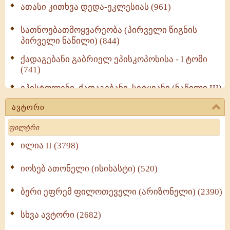
ათასი კითხვა დედა-ეკლესიას (961)
სათნოებათმოყვარეობა (პირველი წიგნის
პირველი ნაწილი) (844)
ქადაგებანი გაბრიელ ეპისკოპოსისა - I ტომი
(741)
ეპისტოლენი, ქადაგებანი, სიტყვანი (ნაწილი III)
(723)
ავტორი
მოძღვრის ძალზე სასარგებლო რჩევები
Search
მრევლისათვის (545)
Wisdomge (514)
ილია II (3798)
იოსებ ათონელი (ისიხასტი) (520)
ქადაგებანი გაბრიელ ეპისკოპოსისა - II ტომი
(370)
ბერი ეფრემ ფილოთეველი (არიზონელი) (2390)
სულიერი ცხოვრების სახელმძღვანელო -
ნაწილი II (369)
სხვა ავტორი (2682)
ღმერთი და ადამიანები (287)