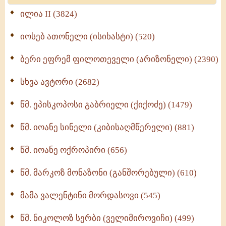
Wisdomge (514)
ილია II (3824)
იოსებ ათონელი (ისიხასტი) (520)
ქადაგებანი გაბრიელ ეპისკოპოსისა - II ტომი
(370)
ბერი ეფრემ ფილოთეველი (არიზონელი) (2390)
სულიერი ცხოვრების სახელმძღვანელო -
ნაწილი II (369)
სხვა ავტორი (2682)
ღმერთი და ადამიანები (287)
წმ. ეპისკოპოსი გაბრიელი (ქიქოძე) (1479)
ბერის დიადემა (278)
წმ. იოანე სინელი (კიბისაღმწერელი) (881)
მონაზვნური გამოცდილების გადმოცემა (273)
წმ. იოანე ოქროპირი (656)
ოთხი ასეული თავი სიყვარულის შესახებ (259)
წმ. მარკოზ მონაზონი (განშორებული) (610)
მამა ვალენტინი მორდასოვი (545)
წმ. ნიკოლოზ სერბი (ველიმიროვიჩი) (499)