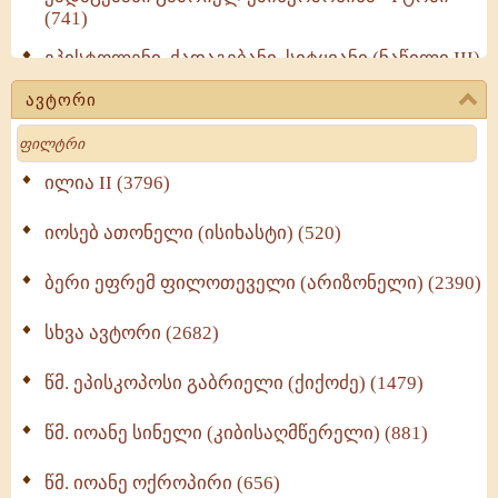
(741)
ეპისტოლენი, ქადაგებანი, სიტყვანი (ნაწილი III)
(723)
ავტორი
მოძღვრის ძალზე სასარგებლო რჩევები
Search
მრევლისათვის (545)
Wisdomge (514)
ილია II (3796)
იოსებ ათონელი (ისიხასტი) (520)
ქადაგებანი გაბრიელ ეპისკოპოსისა - II ტომი
(370)
ბერი ეფრემ ფილოთეველი (არიზონელი) (2390)
სულიერი ცხოვრების სახელმძღვანელო -
ნაწილი II (369)
სხვა ავტორი (2682)
ღმერთი და ადამიანები (287)
წმ. ეპისკოპოსი გაბრიელი (ქიქოძე) (1479)
ბერის დიადემა (278)
წმ. იოანე სინელი (კიბისაღმწერელი) (881)
მონაზვნური გამოცდილების გადმოცემა (273)
წმ. იოანე ოქროპირი (656)