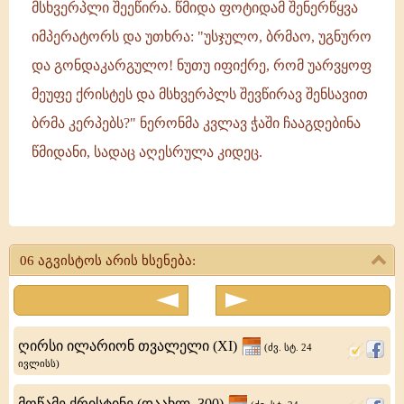
მსხვერპლი შეეწირა. წმიდა ფოტიდამ შენერწყვა
იმპერატორს და უთხრა: "უსჯულო, ბრმაო, უგნურო
და გონდაკარგულო! ნუთუ იფიქრე, რომ უარვყოფ
მეუფე ქრისტეს და მსხვერპლს შევწირავ შენსავით
ბრმა კერპებს?" ნერონმა კვლავ ჭაში ჩააგდებინა
წმიდანი, სადაც აღესრულა კიდეც.
მოწამენი:
ფოტინე
06 აგვისტოს არის ხსენება:
და
ძენი
მისნი
ღირსი ილარიონ თვალელი (XI)
(ძვ. სტ. 24
-
ივლისს)
ბიქტორი
მოწამე ქრისტინე (დაახლ. 300)