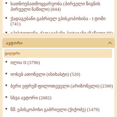
სათნოებათმოყვარეობა (პირველი წიგნის
პირველი ნაწილი) (844)
ქადაგებანი გაბრიელ ეპისკოპოსისა - I ტომი
(741)
ეპისტოლენი, ქადაგებანი, სიტყვანი (ნაწილი III)
(723)
ავტორი
მოძღვრის ძალზე სასარგებლო რჩევები
Search
მრევლისათვის (545)
Wisdomge (514)
ილია II (3796)
იოსებ ათონელი (ისიხასტი) (520)
ქადაგებანი გაბრიელ ეპისკოპოსისა - II ტომი
(370)
ბერი ეფრემ ფილოთეველი (არიზონელი) (2390)
სულიერი ცხოვრების სახელმძღვანელო -
ნაწილი II (369)
სხვა ავტორი (2682)
ღმერთი და ადამიანები (287)
წმ. ეპისკოპოსი გაბრიელი (ქიქოძე) (1479)
ბერის დიადემა (278)