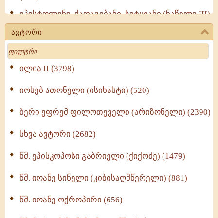
ეპისტოლენი, ქადაგებანი, სიტყვანი (ნაწილი III)
(723)
ავტორი
მოძღვრის ძალზე სასარგებლო რჩევები
Search
მრევლისათვის (545)
Wisdomge (514)
ილია II (3798)
იოსებ ათონელი (ისიხასტი) (520)
ქადაგებანი გაბრიელ ეპისკოპოსისა - II ტომი
(370)
ბერი ეფრემ ფილოთეველი (არიზონელი) (2390)
სულიერი ცხოვრების სახელმძღვანელო -
ნაწილი II (369)
სხვა ავტორი (2682)
ღმერთი და ადამიანები (287)
წმ. ეპისკოპოსი გაბრიელი (ქიქოძე) (1479)
ბერის დიადემა (278)
წმ. იოანე სინელი (კიბისაღმწერელი) (881)
მონაზვნური გამოცდილების გადმოცემა (273)
წმ. იოანე ოქროპირი (656)
ოთხი ასეული თავი სიყვარულის შესახებ (259)