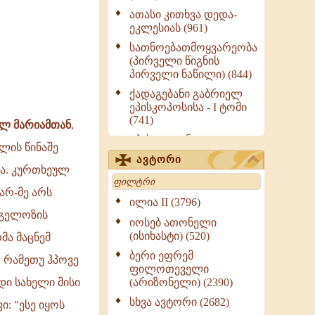
ათასი კითხვა დედა-
ეკლესიას (961)
სათნოებათმოყვარეობა
(პირველი წიგნის
პირველი ნაწილი) (844)
ქადაგებანი გაბრიელ
ეპისკოპოსისა - I ტომი
(741)
ლ მარიამთან
,
ეპისტოლენი,
ლის წინაშე
ქადაგებანი, სიტყვანი
ავტორი
(ნაწილი III) (723)
ნა. კურთხეულ
Search
მოძღვრის ძალზე
თარ-მე არს
სასარგებლო რჩევები
ილია II (3796)
მრევლისათვის (545)
ანგელოზის
იოსებ ათონელი
Wisdomge (514)
(ისიხასტი) (520)
მა მაცნემ
ქადაგებანი გაბრიელ
ბერი ეფრემ
, რამეთუ ჰპოვე
ეპისკოპოსისა - II ტომი
ფილოთეველი
(370)
(არიზონელი) (2390)
დი სახელი მისი
სულიერი ცხოვრების
სხვა ავტორი (2682)
ი: "ესე იყოს
სახელმძღვანელო -