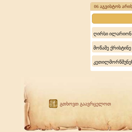
ყოვლადწმიდა
06 აგვისტოს არის
ღვთისმშობლი
და
მარადის
ღირსი ილარიონ
ქალწულისა
მარიამისა
მოწამე ქრისტინე
კეთილმორწმუნენი
f
გთხოვთ გაავრცელოთ