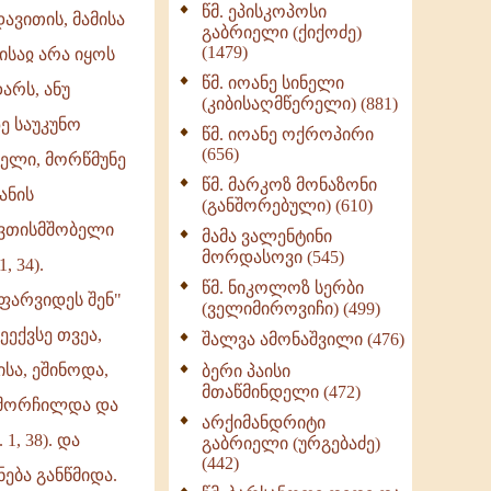
წმ. ეპისკოპოსი
ნაწილი II (369)
ავითის, მამისა
გაბრიელი (ქიქოძე)
ღმერთი და ადამიანები
(1479)
ისაჲ არა იყოს
(287)
წმ. იოანე სინელი
არს, ანუ
ბერის დიადემა (278)
(კიბისაღმწერელი) (881)
ე საუკუნო
მონაზვნური
წმ. იოანე ოქროპირი
გამოცდილების
(656)
ელი, მორწმუნე
გადმოცემა (273)
წმ. მარკოზ მონაზონი
ანის
ოთხი ასეული თავი
(განშორებული) (610)
სიყვარულის შესახებ
ღვთისმშობელი
მამა ვალენტინი
(259)
მორდასოვი (545)
, 34).
წმ. ნიკოლოზ სერბი
ფარვიდეს შენ"
(ველიმიროვიჩი) (499)
მეექვსე თვეა,
შალვა ამონაშვილი (476)
სა, ეშინოდა,
ბერი პაისი
მთაწმინდელი (472)
ამორჩილდა და
არქიმანდრიტი
1, 38). და
გაბრიელი (ურგებაძე)
(442)
ება განწმიდა.