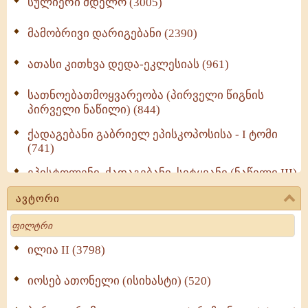
სულიერი მდელო (3005)
მამობრივი დარიგებანი (2390)
ათასი კითხვა დედა-ეკლესიას (961)
სათნოებათმოყვარეობა (პირველი წიგნის
პირველი ნაწილი) (844)
ქადაგებანი გაბრიელ ეპისკოპოსისა - I ტომი
(741)
ეპისტოლენი, ქადაგებანი, სიტყვანი (ნაწილი III)
(723)
ავტორი
მოძღვრის ძალზე სასარგებლო რჩევები
Search
მრევლისათვის (545)
Wisdomge (514)
ილია II (3798)
იოსებ ათონელი (ისიხასტი) (520)
ქადაგებანი გაბრიელ ეპისკოპოსისა - II ტომი
(370)