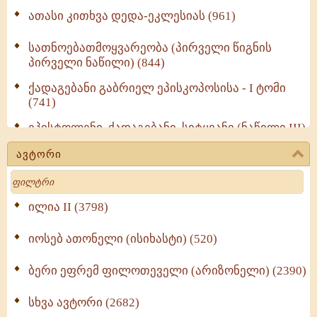
ათასი კითხვა დედა-ეკლესიას (961)
სათნოებათმოყვარეობა (პირველი წიგნის
პირველი ნაწილი) (844)
ქადაგებანი გაბრიელ ეპისკოპოსისა - I ტომი
(741)
ეპისტოლენი, ქადაგებანი, სიტყვანი (ნაწილი III)
(723)
ავტორი
მოძღვრის ძალზე სასარგებლო რჩევები
Search
მრევლისათვის (545)
Wisdomge (514)
ილია II (3798)
იოსებ ათონელი (ისიხასტი) (520)
ქადაგებანი გაბრიელ ეპისკოპოსისა - II ტომი
(370)
ბერი ეფრემ ფილოთეველი (არიზონელი) (2390)
სულიერი ცხოვრების სახელმძღვანელო -
ნაწილი II (369)
სხვა ავტორი (2682)