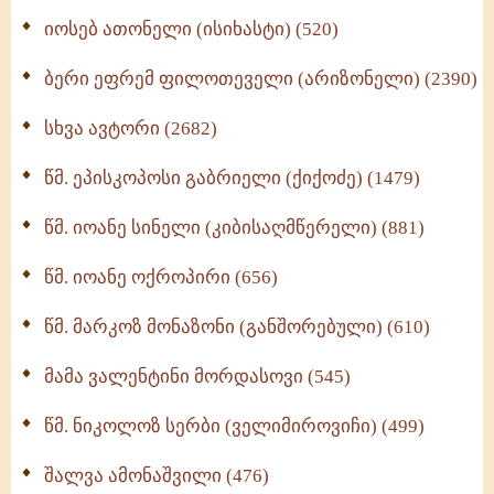
იოსებ ათონელი (ისიხასტი) (520)
ქადაგებანი გაბრიელ ეპისკოპოსისა - II ტომი
(370)
ბერი ეფრემ ფილოთეველი (არიზონელი) (2390)
სულიერი ცხოვრების სახელმძღვანელო -
ნაწილი II (369)
სხვა ავტორი (2682)
ღმერთი და ადამიანები (287)
წმ. ეპისკოპოსი გაბრიელი (ქიქოძე) (1479)
ბერის დიადემა (278)
წმ. იოანე სინელი (კიბისაღმწერელი) (881)
მონაზვნური გამოცდილების გადმოცემა (273)
წმ. იოანე ოქროპირი (656)
ოთხი ასეული თავი სიყვარულის შესახებ (259)
წმ. მარკოზ მონაზონი (განშორებული) (610)
მამა ვალენტინი მორდასოვი (545)
წმ. ნიკოლოზ სერბი (ველიმიროვიჩი) (499)
შალვა ამონაშვილი (476)