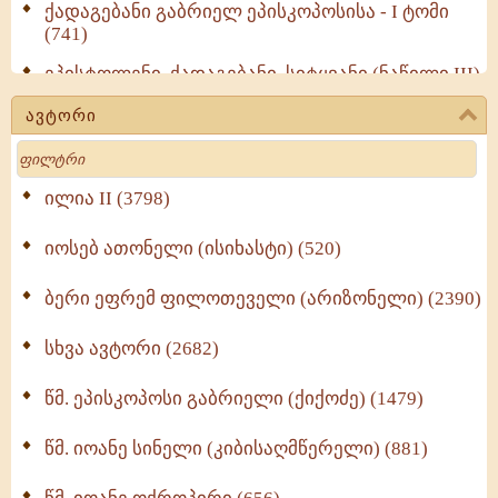
ქადაგებანი გაბრიელ ეპისკოპოსისა - I ტომი
(741)
ეპისტოლენი, ქადაგებანი, სიტყვანი (ნაწილი III)
(723)
ავტორი
მოძღვრის ძალზე სასარგებლო რჩევები
Search
მრევლისათვის (545)
Wisdomge (514)
ილია II (3798)
იოსებ ათონელი (ისიხასტი) (520)
ქადაგებანი გაბრიელ ეპისკოპოსისა - II ტომი
(370)
ბერი ეფრემ ფილოთეველი (არიზონელი) (2390)
სულიერი ცხოვრების სახელმძღვანელო -
ნაწილი II (369)
სხვა ავტორი (2682)
ღმერთი და ადამიანები (287)
წმ. ეპისკოპოსი გაბრიელი (ქიქოძე) (1479)
ბერის დიადემა (278)
წმ. იოანე სინელი (კიბისაღმწერელი) (881)
მონაზვნური გამოცდილების გადმოცემა (273)