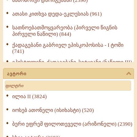
მამობრივი დარიგებანი (2390)
ათასი კითხვა დედა-ეკლესიას (961)
სათნოებათმოყვარეობა (პირველი წიგნის
პირველი ნაწილი) (844)
ქადაგებანი გაბრიელ ეპისკოპოსისა - I ტომი
(741)
ეპისტოლენი, ქადაგებანი, სიტყვანი (ნაწილი III)
(723)
ავტორი
მოძღვრის ძალზე სასარგებლო რჩევები
Search
მრევლისათვის (545)
Wisdomge (514)
ილია II (3824)
იოსებ ათონელი (ისიხასტი) (520)
ქადაგებანი გაბრიელ ეპისკოპოსისა - II ტომი
(370)
ბერი ეფრემ ფილოთეველი (არიზონელი) (2390)
სულიერი ცხოვრების სახელმძღვანელო -
ნაწილი II (369)