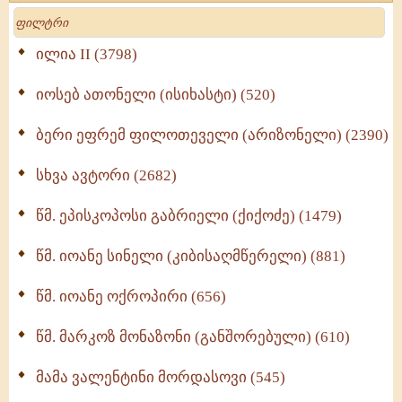
მოძღვრის ძალზე სასარგებლო რჩევები
Search
მრევლისათვის (545)
Wisdomge (514)
ილია II (3798)
იოსებ ათონელი (ისიხასტი) (520)
ქადაგებანი გაბრიელ ეპისკოპოსისა - II ტომი
(370)
ბერი ეფრემ ფილოთეველი (არიზონელი) (2390)
სულიერი ცხოვრების სახელმძღვანელო -
ნაწილი II (369)
სხვა ავტორი (2682)
ღმერთი და ადამიანები (287)
წმ. ეპისკოპოსი გაბრიელი (ქიქოძე) (1479)
ბერის დიადემა (278)
წმ. იოანე სინელი (კიბისაღმწერელი) (881)
მონაზვნური გამოცდილების გადმოცემა (273)
წმ. იოანე ოქროპირი (656)
ოთხი ასეული თავი სიყვარულის შესახებ (259)
წმ. მარკოზ მონაზონი (განშორებული) (610)
მამა ვალენტინი მორდასოვი (545)