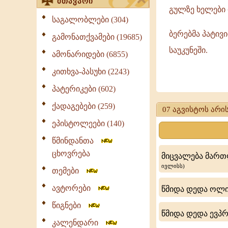
მთავარი
გულზე ხელები 
საგალობლები (304)
ბერებმა პატივ
გამონათქვამები (19685)
საუკუნეში.
ამონარიდები (6855)
კითხვა-პასუხი (2243)
ღირსი
პატერიკები (602)
იოსებ
ქადაგებები (259)
07 აგვისტოს არის
ანალიტელი,
ეპისტოლეები (140)
რაითელი
წმინდანთა
ბრძენ
ცხოვრება
მიცვალება მართ
იყო.
ივლისს)
თემები
და
ავტორები
წმიდა დედა ოლიმ
სწავლულ
წიგნები
ყოვლითა
წმიდა დედა ევპრ
კალენდარი