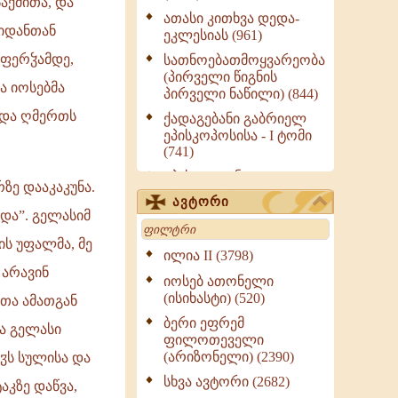
აქმითა, და
ათასი კითხვა დედა-
იდანთან
ეკლესიას (961)
 ფერჴამდე,
სათნოებათმოყვარეობა
(პირველი წიგნის
ა იოსებმა
პირველი ნაწილი) (844)
” და ღმერთს
ქადაგებანი გაბრიელ
ეპისკოპოსისა - I ტომი
(741)
ეპისტოლენი,
რზე დააკაკუნა.
ქადაგებანი, სიტყვანი
ავტორი
(ნაწილი III) (723)
ედა”. გელასიმ
Search
მოძღვრის ძალზე
ის უფალმა, მე
სასარგებლო რჩევები
ილია II (3798)
მრევლისათვის (545)
 არავინ
იოსებ ათონელი
Wisdomge (514)
(ისიხასტი) (520)
ცთა ამათგან
ქადაგებანი გაბრიელ
ბერი ეფრემ
მა გელასი
ეპისკოპოსისა - II ტომი
ფილოთეველი
(370)
(არიზონელი) (2390)
ჳს სულისა და
სულიერი ცხოვრების
სხვა ავტორი (2682)
აკზე დაწვა,
სახელმძღვანელო -