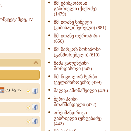
წმ. ეპისკოპოსი
ნაწილი II (369)
.
გაბრიელი (ქიქოძე)
ღმერთი და ადამიანები
(1479)
(287)
ოწყვეტამდე, IV
წმ. იოანე სინელი
ბერის დიადემა (278)
(კიბისაღმწერელი) (881)
მონაზვნური
წმ. იოანე ოქროპირი
გამოცდილების
(656)
გადმოცემა (273)
წმ. მარკოზ მონაზონი
ოთხი ასეული თავი
(განშორებული) (610)
სიყვარულის შესახებ
მამა ვალენტინი
(259)
მორდასოვი (545)
წმ. ნიკოლოზ სერბი
(ველიმიროვიჩი) (499)
შალვა ამონაშვილი (476)
(ძვ. სტ. 25
ბერი პაისი
მთაწმინდელი (472)
არქიმანდრიტი
გაბრიელი (ურგებაძე)
(442)