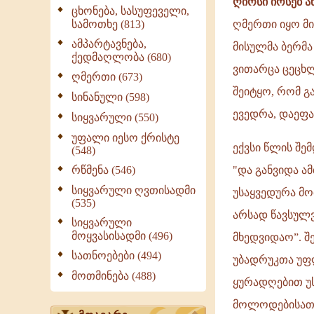
ღირსი იოსებ 
ცხონება, სასუფეველი,
ბრძენ
სამოთხე (813)
ღმერთი იყო მ
იყო.
ამპარტავნება,
მისულმა ბერმა
და
ქედმაღლობა (680)
სწავლულ
ვითარცა ცეცხლ
ღმერთი (673)
ყოვლითა
შეიტყო, რომ გა
სინანული (598)
საქმითა,
ევედრა, დაეფა
სიყვარული (550)
და
ღმერთი
უფალი იესო ქრისტე
ექვსი წლის შემ
(548)
იყო
რწმენა (546)
"და განვიდა ა
მის
თანა”.
სიყვარული ღვთისადმი
უსაყვედურა მო
(535)
არსად წავსულვ
სიყვარული
მოყვასისადმი (496)
მხედვიდაო”. შ
სათნოებები (494)
უბადრუკთა უფლი
მოთმინება (488)
ყურადღებით უ
მოლოდებისათჳს