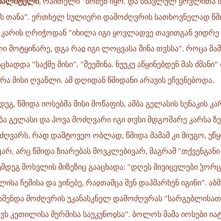
ანალიტელი
, რაითელი "ბრძენ იყო. და სწავლულ ყოვლითა ს
ის თანა”. ერთხელ სულიერი დამოძღვრის სათხოვნელად წმ
 კარის ღრიჭოდან "იხილა იგი ყოვლადვე თავითგან ვიდრე
ი მოტყინარე, დგა რაჲ იგი ლოცვასა შინა თჳსსა". როცა მამ
ცხადდა "საქმე მისი", "შეეშინა. ნუუკუ აწყინებდენ მას ძმანი
რა მისი ღვაწლი. ამ დღიდან წმიდანი არავის ეჩვენებოდა.
დეგ, წმიდა იოსებმა მისი მოწაფის, ამბა გელასის სენაკის კა
მბა გელასი და პოვა მოძღვარი იგი თჳსი მდგომარე კარსა ზ
ძღვარს, რად დამტოვეო ობლად, წმიდა მამამ კი მიუგო, უწყ
არ, არც წმიდა ზიარებას მოვკლებივარ, მაგრამ "თქვენგანი
ემდეგ მოსვლის მიზეზიც გააცხადა: "დღეს მივიცვლები ჴორ
სა ჩემისა და ვინებე, რაჲთამცა შენ დაჰმარხენ იგინი”. აბ
სმენდა მოძღვრის უკანასკნელ დამოძღვრას "სარგებლისათ
 კეთილისა მერმისა საუკუნოჲსა”. ბოლოს მამა იოსები იატ