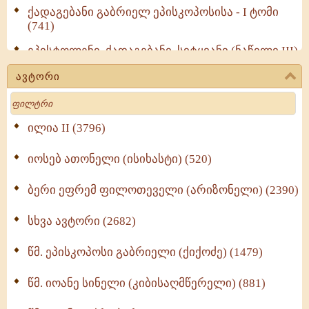
ქადაგებანი გაბრიელ ეპისკოპოსისა - I ტომი
(741)
ეპისტოლენი, ქადაგებანი, სიტყვანი (ნაწილი III)
(723)
ავტორი
მოძღვრის ძალზე სასარგებლო რჩევები
Search
მრევლისათვის (545)
Wisdomge (514)
ილია II (3796)
იოსებ ათონელი (ისიხასტი) (520)
ქადაგებანი გაბრიელ ეპისკოპოსისა - II ტომი
(370)
ბერი ეფრემ ფილოთეველი (არიზონელი) (2390)
სულიერი ცხოვრების სახელმძღვანელო -
ნაწილი II (369)
სხვა ავტორი (2682)
ღმერთი და ადამიანები (287)
წმ. ეპისკოპოსი გაბრიელი (ქიქოძე) (1479)
ბერის დიადემა (278)
წმ. იოანე სინელი (კიბისაღმწერელი) (881)
მონაზვნური გამოცდილების გადმოცემა (273)