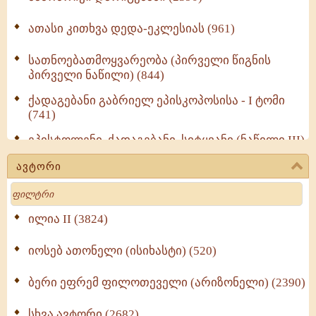
ათასი კითხვა დედა-ეკლესიას (961)
სათნოებათმოყვარეობა (პირველი წიგნის
პირველი ნაწილი) (844)
ქადაგებანი გაბრიელ ეპისკოპოსისა - I ტომი
(741)
ეპისტოლენი, ქადაგებანი, სიტყვანი (ნაწილი III)
(723)
ავტორი
მოძღვრის ძალზე სასარგებლო რჩევები
Search
მრევლისათვის (545)
Wisdomge (514)
ილია II (3824)
იოსებ ათონელი (ისიხასტი) (520)
ქადაგებანი გაბრიელ ეპისკოპოსისა - II ტომი
(370)
ბერი ეფრემ ფილოთეველი (არიზონელი) (2390)
სულიერი ცხოვრების სახელმძღვანელო -
ნაწილი II (369)
სხვა ავტორი (2682)