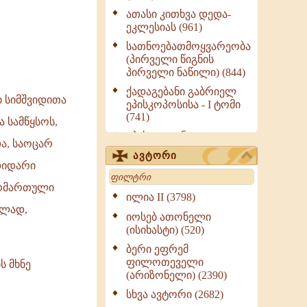
ათასი კითხვა დედა-
ეკლესიას (961)
სათნოებათმოყვარეობა
(პირველი წიგნის
პირველი ნაწილი) (844)
ქადაგებანი გაბრიელ
ი სიმშვიდითა
ეპისკოპოსისა - I ტომი
(741)
 სამწყსოს,
ეპისტოლენი,
ა, საოცარ
ქადაგებანი, სიტყვანი
ავტორი
(ნაწილი III) (723)
დიდარი
Search
მოძღვრის ძალზე
არმართული
სასარგებლო რჩევები
ილია II (3798)
მრევლისათვის (545)
ბლად,
იოსებ ათონელი
Wisdomge (514)
(ისიხასტი) (520)
ქადაგებანი გაბრიელ
ბერი ეფრემ
ეპისკოპოსისა - II ტომი
ფილოთეველი
ს მხნე
(370)
(არიზონელი) (2390)
სულიერი ცხოვრების
სხვა ავტორი (2682)
სახელმძღვანელო -