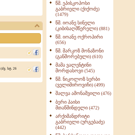
წმ. ეპისკოპოსი
ნაწილი II (369)
გაბრიელი (ქიქოძე)
ღმერთი და ადამიანები
(1479)
(287)
წმ. იოანე სინელი
ბერის დიადემა (278)
(კიბისაღმწერელი) (881)
მონაზვნური
წმ. იოანე ოქროპირი
გამოცდილების
(656)
გადმოცემა (273)
წმ. მარკოზ მონაზონი
ოთხი ასეული თავი
(განშორებული) (610)
სიყვარულის შესახებ
მამა ვალენტინი
(259)
(ძვ. სტ. 26
მორდასოვი (545)
წმ. ნიკოლოზ სერბი
(ველიმიროვიჩი) (499)
შალვა ამონაშვილი (476)
ბერი პაისი
მთაწმინდელი (472)
არქიმანდრიტი
გაბრიელი (ურგებაძე)
(442)