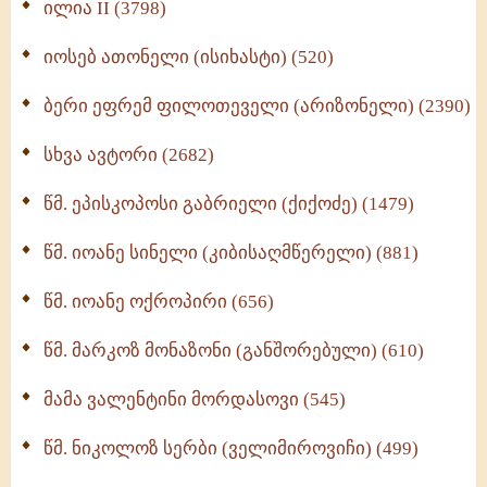
Wisdomge (514)
ილია II (3798)
იოსებ ათონელი (ისიხასტი) (520)
ქადაგებანი გაბრიელ ეპისკოპოსისა - II ტომი
(370)
ბერი ეფრემ ფილოთეველი (არიზონელი) (2390)
სულიერი ცხოვრების სახელმძღვანელო -
ნაწილი II (369)
სხვა ავტორი (2682)
ღმერთი და ადამიანები (287)
წმ. ეპისკოპოსი გაბრიელი (ქიქოძე) (1479)
ბერის დიადემა (278)
წმ. იოანე სინელი (კიბისაღმწერელი) (881)
მონაზვნური გამოცდილების გადმოცემა (273)
წმ. იოანე ოქროპირი (656)
ოთხი ასეული თავი სიყვარულის შესახებ (259)
წმ. მარკოზ მონაზონი (განშორებული) (610)
მამა ვალენტინი მორდასოვი (545)
წმ. ნიკოლოზ სერბი (ველიმიროვიჩი) (499)