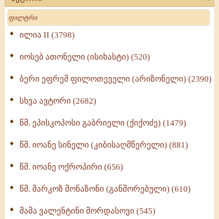
მოძღვრის ძალზე სასარგებლო რჩევები
Search
მრევლისათვის (545)
Wisdomge (514)
ილია II (3798)
იოსებ ათონელი (ისიხასტი) (520)
ქადაგებანი გაბრიელ ეპისკოპოსისა - II ტომი
(370)
ბერი ეფრემ ფილოთეველი (არიზონელი) (2390)
სულიერი ცხოვრების სახელმძღვანელო -
ნაწილი II (369)
სხვა ავტორი (2682)
ღმერთი და ადამიანები (287)
წმ. ეპისკოპოსი გაბრიელი (ქიქოძე) (1479)
ბერის დიადემა (278)
წმ. იოანე სინელი (კიბისაღმწერელი) (881)
მონაზვნური გამოცდილების გადმოცემა (273)
წმ. იოანე ოქროპირი (656)
ოთხი ასეული თავი სიყვარულის შესახებ (259)
წმ. მარკოზ მონაზონი (განშორებული) (610)
მამა ვალენტინი მორდასოვი (545)