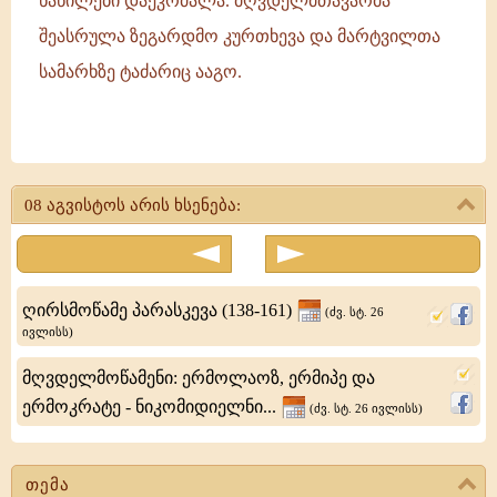
ნაწილები დაეკრძალა. მღვდელმთავარმა
შეასრულა ზეგარდმო კურთხევა და მარტვილთა
სამარხზე ტაძარიც ააგო.
მოწამენი
-
08 აგვისტოს არის ხსენება:
პერეგრინე,
ლუკიანე,
პომპეუსი,
ღირსმოწამე პარასკევა (138-161)
(ძვ. სტ. 26
ივსიქი,
ივლისს)
პაპიანე,
მღვდელმოწამენი: ერმოლაოზ, ერმიპე და
სატორნინე
ერმოკრატე - ნიკომიდიელნი...
(ძვ. სტ. 26 ივლისს)
და
გერმანე
თემა