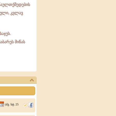
წაულთქმედების
ული, კვლავ
საჯეს.
აბარეს მიწას
(ძვ. სტ. 25