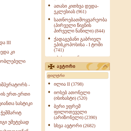
ათასი კითხვა დედა-
ეკლესიას (961)
სათნოებათმოყვარეობა
(პირველი წიგნის
პირველი ნაწილი) (844)
ქადაგებანი გაბრიელ
ა III
ეპისკოპოსისა - I ტომი
(741)
დედა კი
ეპისტოლენი,
დაობლებული
ქადაგებანი, სიტყვანი
ავტორი
(ნაწილი III) (723)
Search
მოძღვრის ძალზე
სასარგებლო რჩევები
ილია II (3798)
იმპერატორს -
მრევლისათვის (545)
იოსებ ათონელი
რის ერთ-ერთი
Wisdomge (514)
(ისიხასტი) (520)
იანთა სასტიკი
ქადაგებანი გაბრიელ
ბერი ეფრემ
ეპისკოპოსისა - II ტომი
ფილოთეველი
 ჭეშმარიტ
(370)
(არიზონელი) (2390)
იგი უმეტესად
სულიერი ცხოვრების
სხვა ავტორი (2682)
სახელმძღვანელო -