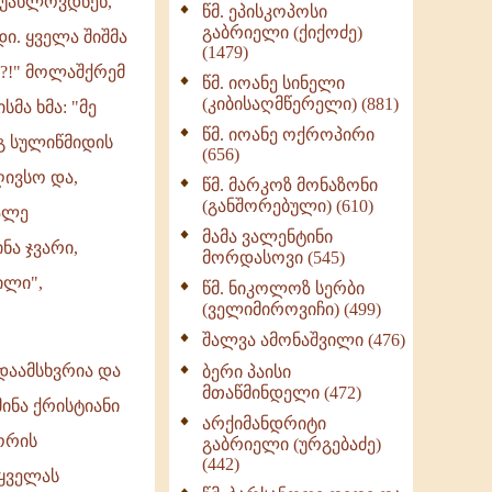
იუახლოვდნენ,
წმ. ეპისკოპოსი
ნაწილი II (369)
გაბრიელი (ქიქოძე)
ი. ყველა შიშმა
ღმერთი და ადამიანები
(1479)
(287)
არ?!" მოლაშქრემ
წმ. იოანე სინელი
ბერის დიადემა (278)
(კიბისაღმწერელი) (881)
სმა ხმა: "მე
მონაზვნური
წმ. იოანე ოქროპირი
ეგ სულიწმიდის
გამოცდილების
(656)
გადმოცემა (273)
ივსო და,
წმ. მარკოზ მონაზონი
ოთხი ასეული თავი
(განშორებული) (610)
ალე
სიყვარულის შესახებ
მამა ვალენტინი
(259)
ნა ჯვარი,
მორდასოვი (545)
ილი",
წმ. ნიკოლოზ სერბი
(ველიმიროვიჩი) (499)
შალვა ამონაშვილი (476)
დაამსხვრია და
ბერი პაისი
მთაწმინდელი (472)
ინა ქრისტიანი
არქიმანდრიტი
ორის
გაბრიელი (ურგებაძე)
(442)
 ყველას