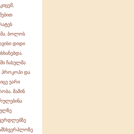
კიცემ,
მებით
რატეს
ლმა. ბოლოს
ავისი დიდი
სხანებდა.
ში ჩასულმა
ო პროკოპი და
კიცე უარი
ობა. მაშინ
სრულებინა
გულზე
ღვერდლებზე
სამსხვერპლოზე