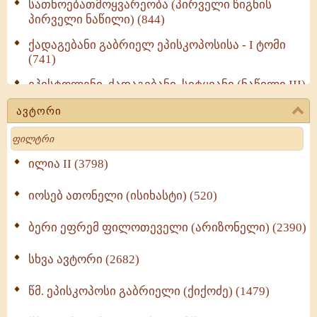
სათნოებათმოყვარეობა (პირველი წიგნის
პირველი ნაწილი) (844)
ქადაგებანი გაბრიელ ეპისკოპოსისა - I ტომი
(741)
ეპისტოლენი, ქადაგებანი, სიტყვანი (ნაწილი III)
(723)
ავტორი
მოძღვრის ძალზე სასარგებლო რჩევები
Search
მრევლისათვის (545)
Wisdomge (514)
ილია II (3798)
იოსებ ათონელი (ისიხასტი) (520)
ქადაგებანი გაბრიელ ეპისკოპოსისა - II ტომი
(370)
ბერი ეფრემ ფილოთეველი (არიზონელი) (2390)
სულიერი ცხოვრების სახელმძღვანელო -
ნაწილი II (369)
სხვა ავტორი (2682)
ღმერთი და ადამიანები (287)
წმ. ეპისკოპოსი გაბრიელი (ქიქოძე) (1479)
ბერის დიადემა (278)