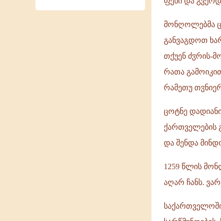
ფეხი და გვერდ
მონღოლებმა ცო
განვაგდოთ ხარ
თქუენ ძჳრის-მ
რათა გამოიკით
რამეთუ თჳნიერ 
ცოტნე დადიანი
ქართველების 
და შენდა მინდ
1259 წლის მონ
აღარ ჩანს. ვა
საქართველოში 