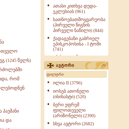
ათასი კითხვა დედა-
ეკლესიას (961)
სათნოებათმოყვარეობა
(პირველი წიგნის
პირველი ნაწილი) (844)
ქადაგებანი გაბრიელ
ნა
ეპისკოპოსისა - I ტომი
(741)
ართველო
ეპისტოლენი,
გ (1245 წელს)
ქადაგებანი, სიტყვანი
ავტორი
(ნაწილი III) (723)
ბრძოლებში
Search
მოძღვრის ძალზე
ხდა, რომ
სასარგებლო რჩევები
ილია II (3796)
მრევლისათვის (545)
ძოლებოდნენ
იოსებ ათონელი
Wisdomge (514)
(ისიხასტი) (520)
ქადაგებანი გაბრიელ
ბერი ეფრემ
ეპისკოპოსისა - II ტომი
ფილოთეველი
 პაემანი
(370)
(არიზონელი) (2390)
თა და
სულიერი ცხოვრების
სხვა ავტორი (2682)
სახელმძღვანელო -