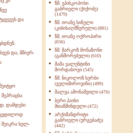
ც კი
წმ. ეპისკოპოსი
ნაწილი II (369)
გაბრიელი (ქიქოძე)
ნვე
ღმერთი და ადამიანები
(1479)
(287)
ტყვევეს და
წმ. იოანე სინელი
ბერის დიადემა (278)
(კიბისაღმწერელი) (881)
მონაზვნური
წმ. იოანე ოქროპირი
გამოცდილების
(656)
ბდნენ.
გადმოცემა (273)
წმ. მარკოზ მონაზონი
ვეს და, მშიერ-
ოთხი ასეული თავი
(განშორებული) (610)
სიყვარულის შესახებ
ს
მამა ვალენტინი
(259)
მორდასოვი (545)
წმ. ნიკოლოზ სერბი
(ველიმიროვიჩი) (499)
შეიტყო
შალვა ამონაშვილი (476)
 შეჰრაცხა
ბერი პაისი
ად, დამდები
მთაწმინდელი (472)
არქიმანდრიტი
სიკვდილოდ
გაბრიელი (ურგებაძე)
 შეიკრა ხელ-
(442)