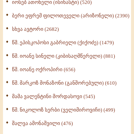
იოსებ ათონელი (ისიხასტი) (520)
ქადაგებანი გაბრიელ ეპისკოპოსისა - II ტომი
(370)
ბერი ეფრემ ფილოთეველი (არიზონელი) (2390)
სულიერი ცხოვრების სახელმძღვანელო -
ნაწილი II (369)
სხვა ავტორი (2682)
ღმერთი და ადამიანები (287)
წმ. ეპისკოპოსი გაბრიელი (ქიქოძე) (1479)
ბერის დიადემა (278)
წმ. იოანე სინელი (კიბისაღმწერელი) (881)
მონაზვნური გამოცდილების გადმოცემა (273)
წმ. იოანე ოქროპირი (656)
ოთხი ასეული თავი სიყვარულის შესახებ (259)
წმ. მარკოზ მონაზონი (განშორებული) (610)
მამა ვალენტინი მორდასოვი (545)
წმ. ნიკოლოზ სერბი (ველიმიროვიჩი) (499)
შალვა ამონაშვილი (476)