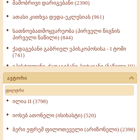
მამობრივი დარიგებანი (2390)
ათასი კითხვა დედა-ეკლესიას (961)
სათნოებათმოყვარეობა (პირველი წიგნის
პირველი ნაწილი) (844)
ქადაგებანი გაბრიელ ეპისკოპოსისა - I ტომი
(741)
ეპისტოლენი, ქადაგებანი, სიტყვანი (ნაწილი III)
(723)
ავტორი
მოძღვრის ძალზე სასარგებლო რჩევები
Search
მრევლისათვის (545)
Wisdomge (514)
ილია II (3798)
იოსებ ათონელი (ისიხასტი) (520)
ქადაგებანი გაბრიელ ეპისკოპოსისა - II ტომი
(370)
ბერი ეფრემ ფილოთეველი (არიზონელი) (2390)
სულიერი ცხოვრების სახელმძღვანელო -
ნაწილი II (369)