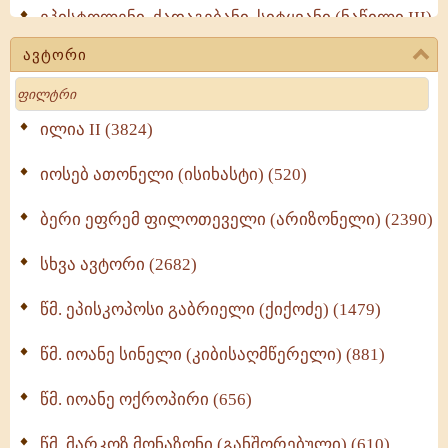
ეპისტოლენი, ქადაგებანი, სიტყვანი (ნაწილი III)
(723)
ავტორი
მოძღვრის ძალზე სასარგებლო რჩევები
Search
მრევლისათვის (545)
Wisdomge (514)
ილია II (3824)
იოსებ ათონელი (ისიხასტი) (520)
ქადაგებანი გაბრიელ ეპისკოპოსისა - II ტომი
(370)
ბერი ეფრემ ფილოთეველი (არიზონელი) (2390)
სულიერი ცხოვრების სახელმძღვანელო -
ნაწილი II (369)
სხვა ავტორი (2682)
ღმერთი და ადამიანები (287)
წმ. ეპისკოპოსი გაბრიელი (ქიქოძე) (1479)
ბერის დიადემა (278)
წმ. იოანე სინელი (კიბისაღმწერელი) (881)
მონაზვნური გამოცდილების გადმოცემა (273)
წმ. იოანე ოქროპირი (656)
ოთხი ასეული თავი სიყვარულის შესახებ (259)
წმ. მარკოზ მონაზონი (განშორებული) (610)