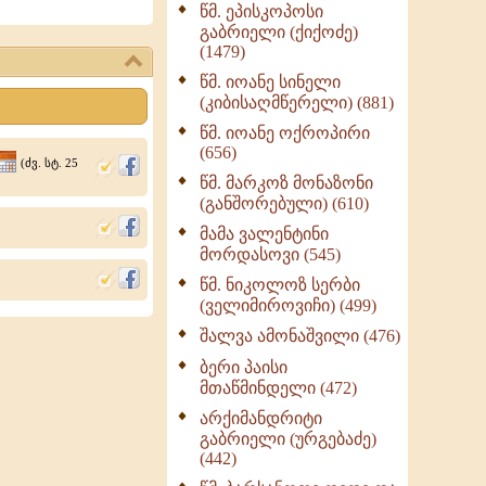
წმ. ეპისკოპოსი
ნაწილი II (369)
გაბრიელი (ქიქოძე)
ღმერთი და ადამიანები
(1479)
(287)
წმ. იოანე სინელი
ბერის დიადემა (278)
(კიბისაღმწერელი) (881)
მონაზვნური
წმ. იოანე ოქროპირი
გამოცდილების
(656)
(ძვ. სტ. 25
გადმოცემა (273)
წმ. მარკოზ მონაზონი
ოთხი ასეული თავი
(განშორებული) (610)
სიყვარულის შესახებ
მამა ვალენტინი
(259)
მორდასოვი (545)
წმ. ნიკოლოზ სერბი
(ველიმიროვიჩი) (499)
შალვა ამონაშვილი (476)
ბერი პაისი
მთაწმინდელი (472)
არქიმანდრიტი
გაბრიელი (ურგებაძე)
(442)