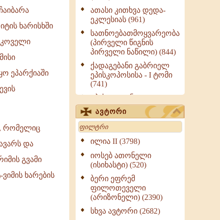
ათასი კითხვა დედა-
 ჩაიბარა
ეკლესიას (961)
იტის ხარისხში
სათნოებათმოყვარეობა
ოსკოველი
(პირველი წიგნის
პირველი ნაწილი) (844)
მისი
ქადაგებანი გაბრიელ
ყო ეპარქიაში
ეპისკოპოსისა - I ტომი
(741)
ევის
ეპისტოლენი,
ქადაგებანი, სიტყვანი
ავტორი
(ნაწილი III) (723)
Search
ა, რომელიც
მოძღვრის ძალზე
სასარგებლო რჩევები
ილია II (3798)
ავარს და
მრევლისათვის (545)
იოსებ ათონელი
იმის გვამი
Wisdomge (514)
(ისიხასტი) (520)
-ვიმის ხარების
ქადაგებანი გაბრიელ
ბერი ეფრემ
ეპისკოპოსისა - II ტომი
ფილოთეველი
(370)
(არიზონელი) (2390)
სულიერი ცხოვრების
სხვა ავტორი (2682)
სახელმძღვანელო -