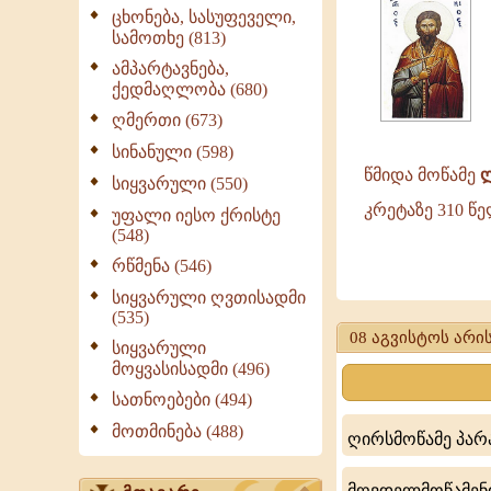
ცხონება, სასუფეველი,
ქრისტეს
სამოთხე (813)
აღსარებისთვი
ამპარტავნება,
მახვილით
ქედმაღლობა (680)
აჩეხეს
ღმერთი (673)
კუნძულ
სინანული (598)
კრეტაზე
წმიდა მოწამე
ლ
სიყვარული (550)
310
კრეტაზე 310 წე
წელს.
უფალი იესო ქრისტე
(548)
რწმენა (546)
წმიდა
სიყვარული ღვთისადმი
მოწამე
(535)
08 აგვისტოს არის
სიყვარული
ლუკიუსი,
მოყვასისადმი (496)
სენატორი,
სათნოებები (494)
ქრისტეს
მოთმინება (488)
ღირსმოწამე პარა
აღსარებისთვი
მღვდელმოწამენი
მახვილით