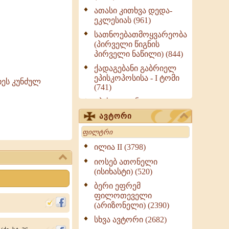
ათასი კითხვა დედა-
ეკლესიას (961)
სათნოებათმოყვარეობა
(პირველი წიგნის
პირველი ნაწილი) (844)
ქადაგებანი გაბრიელ
ეპისკოპოსისა - I ტომი
ხეს კუნძულ
(741)
ეპისტოლენი,
ქადაგებანი, სიტყვანი
ავტორი
(ნაწილი III) (723)
Search
მოძღვრის ძალზე
სასარგებლო რჩევები
ილია II (3798)
მრევლისათვის (545)
იოსებ ათონელი
Wisdomge (514)
(ისიხასტი) (520)
ქადაგებანი გაბრიელ
ბერი ეფრემ
ეპისკოპოსისა - II ტომი
ფილოთეველი
(370)
(არიზონელი) (2390)
სულიერი ცხოვრების
სხვა ავტორი (2682)
სახელმძღვანელო -