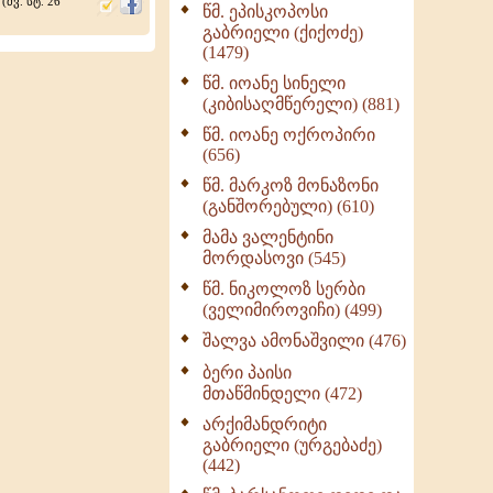
(ძვ. სტ. 26
წმ. ეპისკოპოსი
ნაწილი II (369)
გაბრიელი (ქიქოძე)
ღმერთი და ადამიანები
(1479)
(287)
წმ. იოანე სინელი
ბერის დიადემა (278)
(კიბისაღმწერელი) (881)
მონაზვნური
წმ. იოანე ოქროპირი
გამოცდილების
(656)
გადმოცემა (273)
წმ. მარკოზ მონაზონი
ოთხი ასეული თავი
(განშორებული) (610)
სიყვარულის შესახებ
მამა ვალენტინი
(259)
მორდასოვი (545)
წმ. ნიკოლოზ სერბი
(ველიმიროვიჩი) (499)
შალვა ამონაშვილი (476)
ბერი პაისი
მთაწმინდელი (472)
არქიმანდრიტი
გაბრიელი (ურგებაძე)
(442)