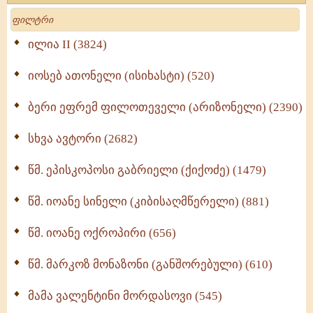
მოძღვრის ძალზე სასარგებლო რჩევები
Search
მრევლისათვის (545)
Wisdomge (514)
ილია II (3824)
იოსებ ათონელი (ისიხასტი) (520)
ქადაგებანი გაბრიელ ეპისკოპოსისა - II ტომი
(370)
ბერი ეფრემ ფილოთეველი (არიზონელი) (2390)
სულიერი ცხოვრების სახელმძღვანელო -
ნაწილი II (369)
სხვა ავტორი (2682)
ღმერთი და ადამიანები (287)
წმ. ეპისკოპოსი გაბრიელი (ქიქოძე) (1479)
ბერის დიადემა (278)
წმ. იოანე სინელი (კიბისაღმწერელი) (881)
მონაზვნური გამოცდილების გადმოცემა (273)
წმ. იოანე ოქროპირი (656)
ოთხი ასეული თავი სიყვარულის შესახებ (259)
წმ. მარკოზ მონაზონი (განშორებული) (610)
მამა ვალენტინი მორდასოვი (545)