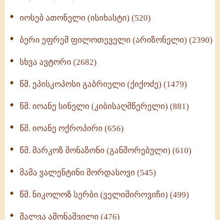
იოსებ ათონელი (ისიხასტი) (520)
ქადაგებანი გაბრიელ ეპისკოპოსისა - II ტომი
(370)
ბერი ეფრემ ფილოთეველი (არიზონელი) (2390)
სულიერი ცხოვრების სახელმძღვანელო -
ნაწილი II (369)
სხვა ავტორი (2682)
ღმერთი და ადამიანები (287)
წმ. ეპისკოპოსი გაბრიელი (ქიქოძე) (1479)
ბერის დიადემა (278)
წმ. იოანე სინელი (კიბისაღმწერელი) (881)
მონაზვნური გამოცდილების გადმოცემა (273)
წმ. იოანე ოქროპირი (656)
ოთხი ასეული თავი სიყვარულის შესახებ (259)
წმ. მარკოზ მონაზონი (განშორებული) (610)
მამა ვალენტინი მორდასოვი (545)
წმ. ნიკოლოზ სერბი (ველიმიროვიჩი) (499)
შალვა ამონაშვილი (476)