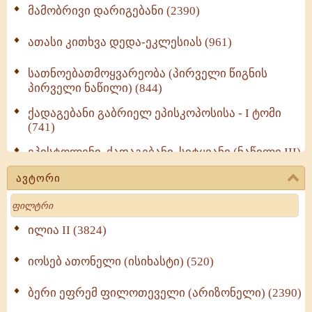
მამობრივი დარიგებანი (2390)
ათასი კითხვა დედა-ეკლესიას (961)
სათნოებათმოყვარეობა (პირველი წიგნის
პირველი ნაწილი) (844)
ქადაგებანი გაბრიელ ეპისკოპოსისა - I ტომი
(741)
ეპისტოლენი, ქადაგებანი, სიტყვანი (ნაწილი III)
(723)
ავტორი
მოძღვრის ძალზე სასარგებლო რჩევები
Search
მრევლისათვის (545)
Wisdomge (514)
ილია II (3824)
იოსებ ათონელი (ისიხასტი) (520)
ქადაგებანი გაბრიელ ეპისკოპოსისა - II ტომი
(370)
ბერი ეფრემ ფილოთეველი (არიზონელი) (2390)
სულიერი ცხოვრების სახელმძღვანელო -