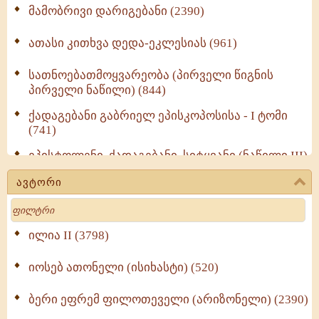
მამობრივი დარიგებანი (2390)
ათასი კითხვა დედა-ეკლესიას (961)
სათნოებათმოყვარეობა (პირველი წიგნის
პირველი ნაწილი) (844)
ქადაგებანი გაბრიელ ეპისკოპოსისა - I ტომი
(741)
ეპისტოლენი, ქადაგებანი, სიტყვანი (ნაწილი III)
(723)
ავტორი
მოძღვრის ძალზე სასარგებლო რჩევები
Search
მრევლისათვის (545)
Wisdomge (514)
ილია II (3798)
იოსებ ათონელი (ისიხასტი) (520)
ქადაგებანი გაბრიელ ეპისკოპოსისა - II ტომი
(370)
ბერი ეფრემ ფილოთეველი (არიზონელი) (2390)
სულიერი ცხოვრების სახელმძღვანელო -