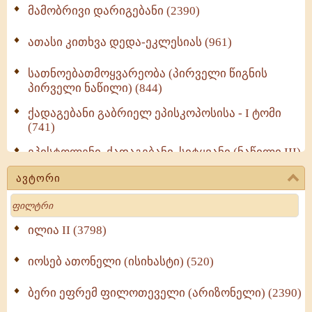
მამობრივი დარიგებანი (2390)
ათასი კითხვა დედა-ეკლესიას (961)
სათნოებათმოყვარეობა (პირველი წიგნის
პირველი ნაწილი) (844)
ქადაგებანი გაბრიელ ეპისკოპოსისა - I ტომი
(741)
ეპისტოლენი, ქადაგებანი, სიტყვანი (ნაწილი III)
(723)
ავტორი
მოძღვრის ძალზე სასარგებლო რჩევები
Search
მრევლისათვის (545)
Wisdomge (514)
ილია II (3798)
იოსებ ათონელი (ისიხასტი) (520)
ქადაგებანი გაბრიელ ეპისკოპოსისა - II ტომი
(370)
ბერი ეფრემ ფილოთეველი (არიზონელი) (2390)
სულიერი ცხოვრების სახელმძღვანელო -