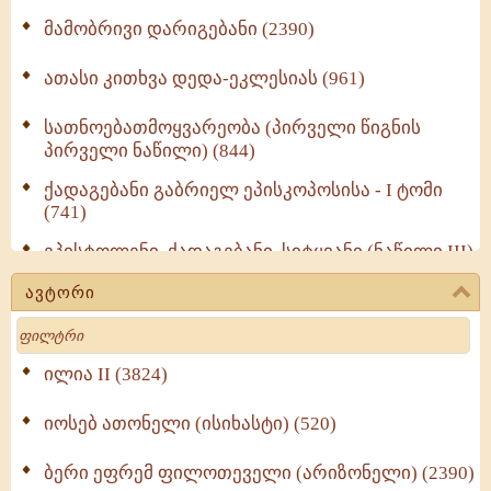
მამობრივი დარიგებანი (2390)
ათასი კითხვა დედა-ეკლესიას (961)
სათნოებათმოყვარეობა (პირველი წიგნის
პირველი ნაწილი) (844)
ქადაგებანი გაბრიელ ეპისკოპოსისა - I ტომი
(741)
ეპისტოლენი, ქადაგებანი, სიტყვანი (ნაწილი III)
(723)
ავტორი
მოძღვრის ძალზე სასარგებლო რჩევები
Search
მრევლისათვის (545)
Wisdomge (514)
ილია II (3824)
იოსებ ათონელი (ისიხასტი) (520)
ქადაგებანი გაბრიელ ეპისკოპოსისა - II ტომი
(370)
ბერი ეფრემ ფილოთეველი (არიზონელი) (2390)
სულიერი ცხოვრების სახელმძღვანელო -