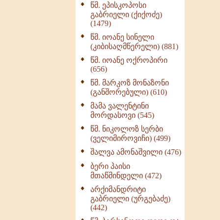
წმ. ეპისკოპოსი
ნაწილი II (369)
გაბრიელი (ქიქოძე)
ღმერთი და ადამიანები
(1479)
(287)
წმ. იოანე სინელი
ბერის დიადემა (278)
(კიბისაღმწერელი) (881)
მონაზვნური
წმ. იოანე ოქროპირი
გამოცდილების
(656)
გადმოცემა (273)
წმ. მარკოზ მონაზონი
ოთხი ასეული თავი
(განშორებული) (610)
სიყვარულის შესახებ
მამა ვალენტინი
(259)
მორდასოვი (545)
წმ. ნიკოლოზ სერბი
(ველიმიროვიჩი) (499)
შალვა ამონაშვილი (476)
ბერი პაისი
მთაწმინდელი (472)
არქიმანდრიტი
გაბრიელი (ურგებაძე)
(442)