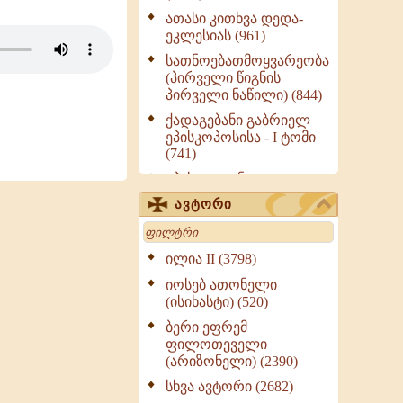
ათასი კითხვა დედა-
ეკლესიას (961)
სათნოებათმოყვარეობა
(პირველი წიგნის
პირველი ნაწილი) (844)
ქადაგებანი გაბრიელ
ეპისკოპოსისა - I ტომი
(741)
ეპისტოლენი,
ქადაგებანი, სიტყვანი
ავტორი
(ნაწილი III) (723)
Search
მოძღვრის ძალზე
სასარგებლო რჩევები
ილია II (3798)
მრევლისათვის (545)
იოსებ ათონელი
Wisdomge (514)
(ისიხასტი) (520)
ქადაგებანი გაბრიელ
ბერი ეფრემ
ეპისკოპოსისა - II ტომი
ფილოთეველი
(370)
(არიზონელი) (2390)
სულიერი ცხოვრების
სხვა ავტორი (2682)
სახელმძღვანელო -