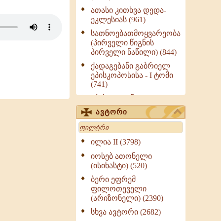
ათასი კითხვა დედა-
ეკლესიას (961)
სათნოებათმოყვარეობა
(პირველი წიგნის
პირველი ნაწილი) (844)
ქადაგებანი გაბრიელ
ეპისკოპოსისა - I ტომი
(741)
ეპისტოლენი,
ქადაგებანი, სიტყვანი
ავტორი
(ნაწილი III) (723)
Search
მოძღვრის ძალზე
სასარგებლო რჩევები
ილია II (3798)
მრევლისათვის (545)
იოსებ ათონელი
Wisdomge (514)
(ისიხასტი) (520)
ქადაგებანი გაბრიელ
ბერი ეფრემ
ეპისკოპოსისა - II ტომი
ფილოთეველი
(370)
(არიზონელი) (2390)
სულიერი ცხოვრების
სხვა ავტორი (2682)
სახელმძღვანელო -