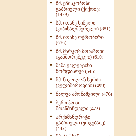
წმ. ეპისკოპოსი
ნაწილი II (369)
გაბრიელი (ქიქოძე)
ღმერთი და ადამიანები
(1479)
(287)
წმ. იოანე სინელი
ბერის დიადემა (278)
(კიბისაღმწერელი) (881)
მონაზვნური
წმ. იოანე ოქროპირი
გამოცდილების
(656)
გადმოცემა (273)
წმ. მარკოზ მონაზონი
ოთხი ასეული თავი
(განშორებული) (610)
სიყვარულის შესახებ
მამა ვალენტინი
(259)
მორდასოვი (545)
წმ. ნიკოლოზ სერბი
(ველიმიროვიჩი) (499)
შალვა ამონაშვილი (476)
ბერი პაისი
მთაწმინდელი (472)
არქიმანდრიტი
გაბრიელი (ურგებაძე)
(442)