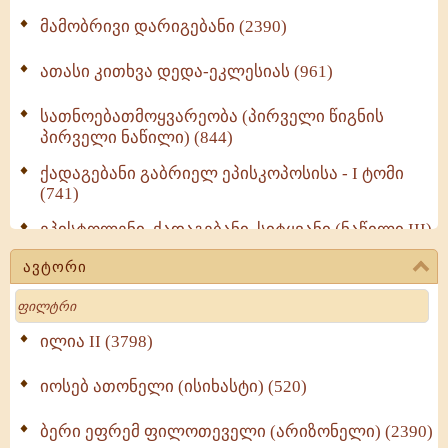
მამობრივი დარიგებანი (2390)
ათასი კითხვა დედა-ეკლესიას (961)
სათნოებათმოყვარეობა (პირველი წიგნის
პირველი ნაწილი) (844)
ქადაგებანი გაბრიელ ეპისკოპოსისა - I ტომი
(741)
ეპისტოლენი, ქადაგებანი, სიტყვანი (ნაწილი III)
(723)
ავტორი
მოძღვრის ძალზე სასარგებლო რჩევები
Search
მრევლისათვის (545)
Wisdomge (514)
ილია II (3798)
იოსებ ათონელი (ისიხასტი) (520)
ქადაგებანი გაბრიელ ეპისკოპოსისა - II ტომი
(370)
ბერი ეფრემ ფილოთეველი (არიზონელი) (2390)
სულიერი ცხოვრების სახელმძღვანელო -